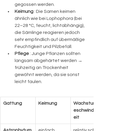
gegossen werden.
Keimung
 : Die Samen keimen 
ähnlich wie bei Lophophora (bei 
22–28 °C, feucht, lichtabhängig), 
die Sämlinge reagieren jedoch 
sehr empfindlich auf übermäßige 
Feuchtigkeit und Pilzbefall.
Pflege
 : Junge Pflanzen sollten 
langsam abgehärtet werden → 
frühzeitig an Trockenheit 
gewöhnt werden, da sie sonst 
leicht faulen.
Gattung
Keimung
Wachstumsg
eschwindigk
eit
Astrophytum
einfach, 
relativ schnell