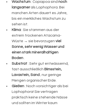
Wachstum
 : Copiapoa sind 
noch 
langsamer
 als Lophophora. Bei 
manchen Arten dauert es Jahre, 
bis ein merkliches Wachstum zu 
sehen ist.
Klima
 : Sie stammen aus der 
extrem trockenen Atacama-
Wüste → sie bevorzugen 
viel 
Sonne, sehr wenig Wasser und 
einen stark mineralhaltigen 
Boden
 .
Substrat
 : Sehr gut entwässernd, 
fast ausschließlich 
Bimsstein, 
Lavastein, Sand
 ; nur geringe 
Mengen organischer Erde.
Gießen
 : Noch vorsichtiger als bei 
Lophophora! Sie vertragen 
praktisch keine stehende Nässe 
und sollten im Winter kaum 